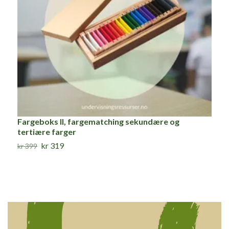
Fargeboks II, fargematching sekundære og
F
tertiære farger
f
kr 319
kr 399
I