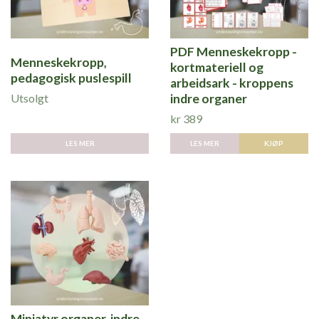
PDF Menneskekropp -
Menneskekropp,
kortmateriell og
pedagogisk puslespill
arbeidsark - kroppens
Utsolgt
indre organer
kr 389
LES MER
LES MER
KJØP
Miniatyr organer, indre