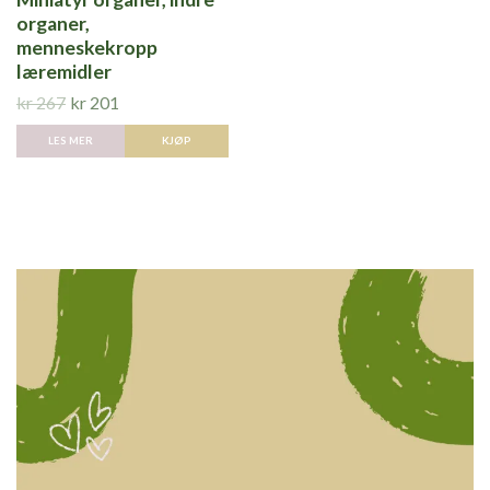
organer,
menneskekropp
læremidler
kr 267
kr 201
LES MER