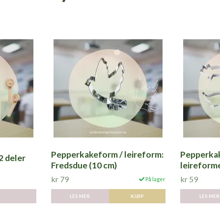
Pepperkakeform / leireform:
Pepperka
2 deler
Fredsdue (10 cm)
leireforme
kr 79
kr 59
På lager
LES MER
LES MER