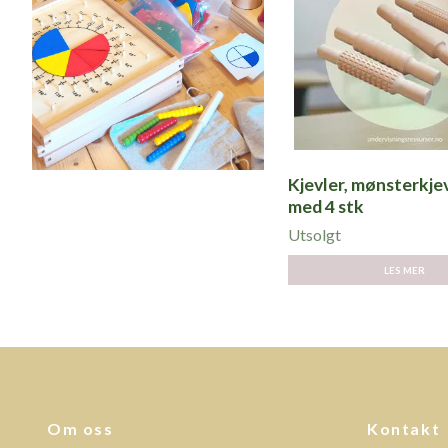
Kjevler, mønsterkjev
med 4 stk
Utsolgt
LES MER
Om oss
Kontakt