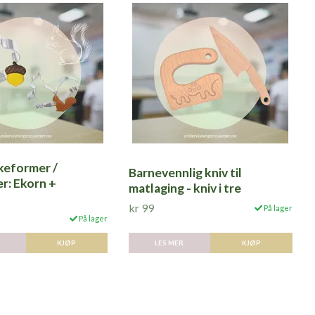
keformer /
Barnevennlig kniv til
r: Ekorn +
matlaging - kniv i tre
kr 99
På lager
På lager
LES MER
KJØP