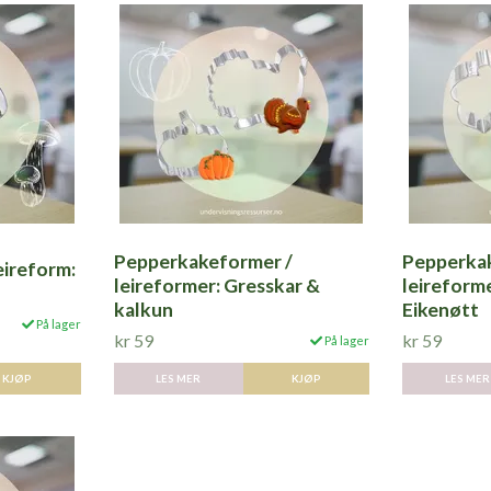
Pepperkakeformer /
Pepperka
eireform:
leireformer: Gresskar &
leireforme
kalkun
Eikenøtt
På lager
kr 59
kr 59
På lager
LES MER
LES MER