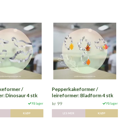
keformer /
Pepperkakeformer /
r: Dinosaur 4 stk
leireformer: Bladform 4 stk
kr 99
På lager
På lager
LES MER