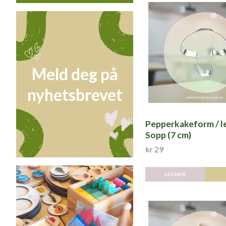
Meld deg på
nyhetsbrevet
Pepperkakeform / l
Sopp (7 cm)
kr 29
LES MER