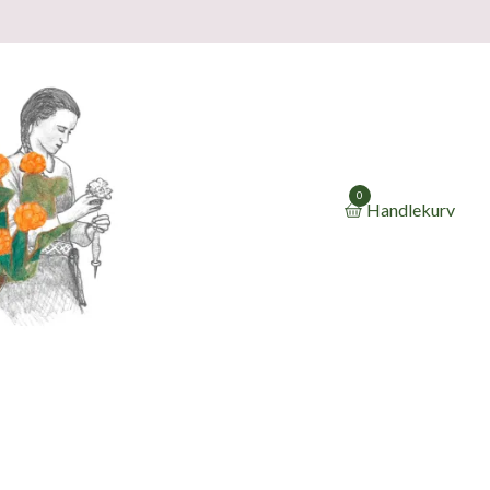
0
Handlekurv