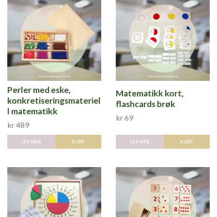
Perler med eske,
Matematikk kort,
konkretiseringsmateriel
flashcards brøk
l matematikk
kr 69
kr 489
LES MER
LES MER