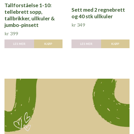
Tallforståelse 1-10:
Sett med 2 regnebrett
tellebrett sopp,
og 40 stk ullkuler
tallbrikker, ullkuler &
kr 349
jumbo-pinsett
kr 399
LES MER
LES MER