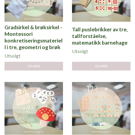
Gradsirkel & brøksirkel -
Tall puslebrikker av tre,
Montessori
tallforståelse,
konkretiseringsmateriel
matematikk barnehage
l i tre, geometri og brøk
Utsolgt
Utsolgt
LES MER
LES MER