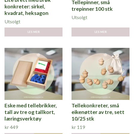
Tellepinner, små
konkreter: sirkel,
trepinner 100 stk
kvadrat, heksagon
Utsolgt
Utsolgt
LES MER
LES MER
Eske med tellebrikker,
Tellekonkreter, små
tall av tre og tallkort,
eikenøtter av tre, sett
læringsverktøy
10/25 stk
kr 449
kr 119