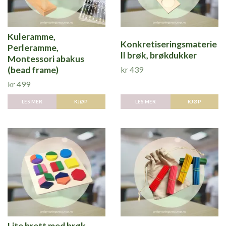
Kuleramme,
Konkretiseringsmaterie
Perleramme,
ll brøk, brøkdukker
Montessori abakus
kr 439
(bead frame)
kr 499
LES MER
LES MER
KJØP
Lite brett med brøk