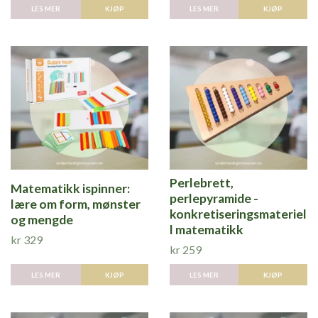
LES MER
LES MER
KJØP
Perlebrett,
Matematikk ispinner:
perlepyramide -
lære om form, mønster
konkretiseringsmateriel
og mengde
l matematikk
kr 329
kr 259
LES MER
LES MER
KJØP