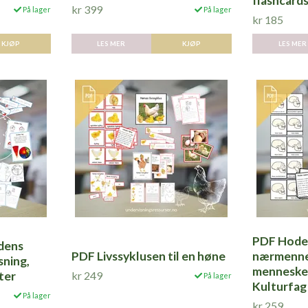
flashcards
kr 399
På lager
På lager
kr 185
LES MER
KJØP
LES MER
PDF Hodes
rdens
PDF Livssyklusen til en høne
nærmenne
sning,
menneskef
kr 249
ter
På lager
Kulturfag
På lager
kr 259