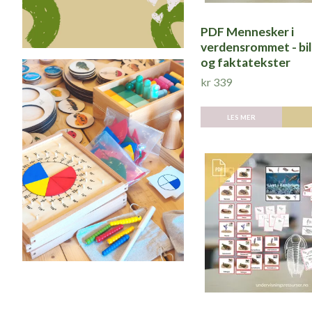
PDF Mennesker i
verdensrommet - bi
og faktatekster
kr 339
LES MER