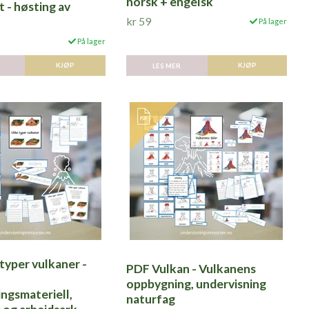
norsk + engelsk
 - høsting av
kr 59
På lager
På lager
LES MER
KJØP
typer vulkaner -
PDF Vulkan - Vulkanens
oppbygning, undervisning
ngsmateriell,
naturfag