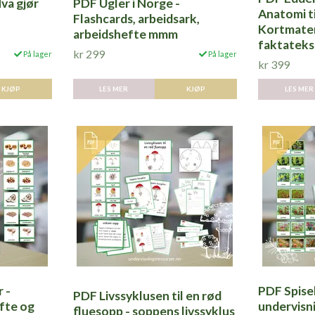
va gjør
PDF Ugler i Norge -
Anatomi t
Flashcards, arbeidsark,
Kortmater
arbeidshefte mmm
faktateks
kr 299
På lager
På lager
kr 399
KJØP
LES MER
KJØP
LES MER
 -
PDF Spisel
PDF Livssyklusen til en rød
efte og
undervisn
fluesopp - soppens livssyklus