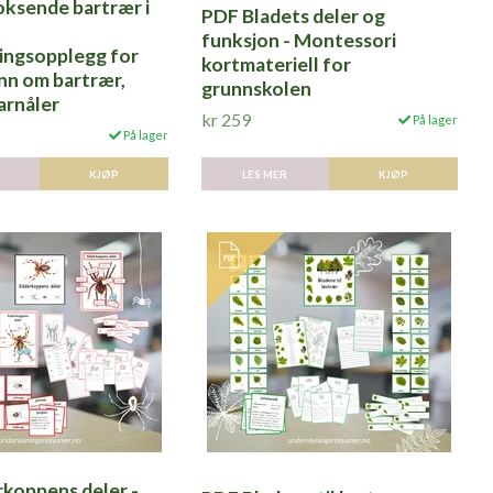
oksende bartrær i
PDF Bladets deler og
funksjon - Montessori
ingsopplegg for
kortmateriell for
nn om bartrær,
grunnskolen
arnåler
kr 259
På lager
På lager
LES MER
KJØP
KJØP
koppens deler -