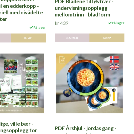
PDF Bladene til løvtrær -
il en edderkopp -
undervisningsopplegg
iell med nivådelte
mellomtrinn - bladform
ter
kr 439
På lager
På lager
LES MER
KJØP
KJØP
ige, ville bær -
PDF Årshjul - jordas gang -
ingsopplegg for