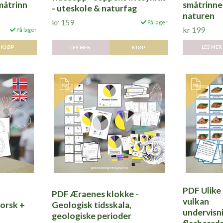
måtrinn
småtrinnet
- uteskole & naturfag
naturen
kr 159
På lager
kr 199
På lager
LES MER
KJØP
KJØP
LES MER
PDF Ulike 
PDF Æraenes klokke -
vulkan
norsk +
Geologisk tidsskala,
undervisni
geologiske perioder