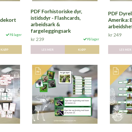
PDF Forhistoriske dyr,
PDF Dyreli
istidsdyr - Flashcards,
ldekort
Amerika: 
arbeidsark &
arbeidshe
fargeleggingsark
kr 249
På lager
kr 239
På lager
KJØP
LES MER
LES MER
KJØP