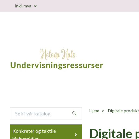
Inkl. mva
Hjem
Digitale produk
Digitale
Konkreter og taktile
hjelpemidler