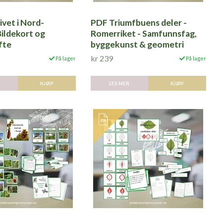
vet i Nord-
PDF Triumfbuens deler -
Bildekort og
Romerriket - Samfunnsfag,
fte
byggekunst & geometri
kr 239
På lager
På lager
KJØP
LES MER
KJØP