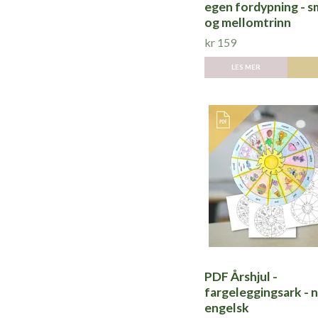
egen fordypning - s
og mellomtrinn
kr 159
LES MER
PDF Årshjul -
fargeleggingsark - 
engelsk