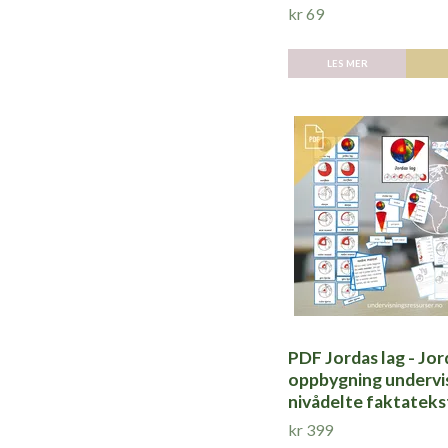
kr 69
LES MER
PDF Jordas lag - Jo
oppbygning undervi
nivådelte faktateks
kr 399