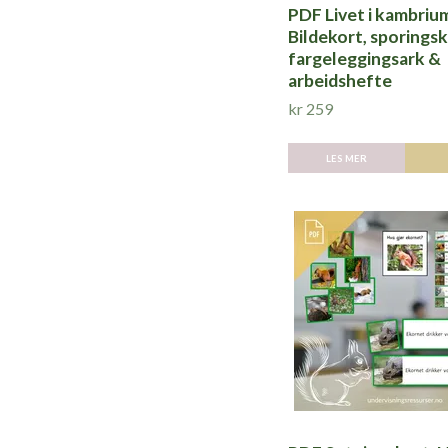
PDF Livet i kambrium
Bildekort, sporingsk
fargeleggingsark &
arbeidshefte
kr 259
LES MER