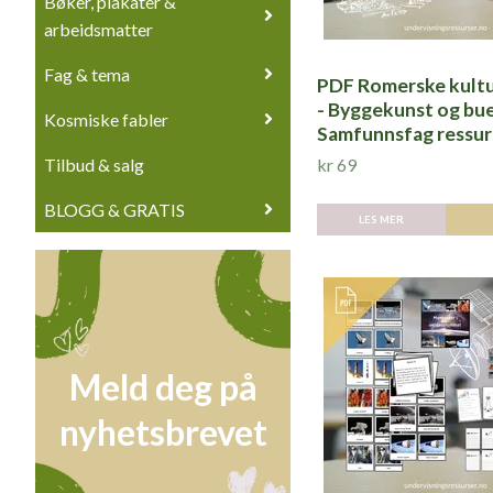
Bøker, plakater &
arbeidsmatter
Fag & tema
PDF Romerske kult
- Byggekunst og bue
Kosmiske fabler
Samfunnsfag ressur
Tilbud & salg
kr 69
BLOGG & GRATIS
LES MER
Meld deg på
nyhetsbrevet