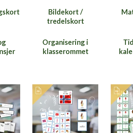
gskort
Bildekort /
Mat
tredelskort
og
Organisering i
Ti
nsjer
klasserommet
kale