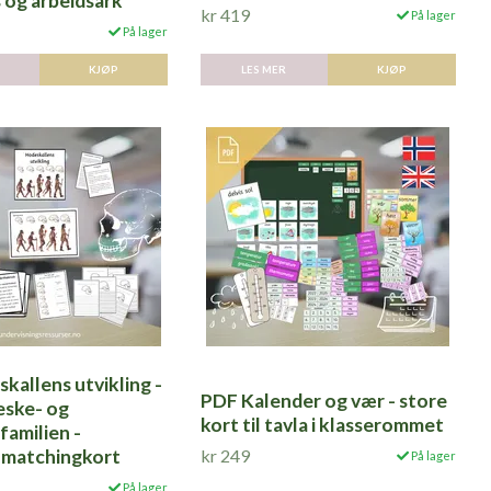
 og arbeidsark
kr 419
På lager
På lager
LES MER
KJØP
KJØP
kallens utvikling -
PDF Kalender og vær - store
ske- og
kort til tavla i klasserommet
amilien -
kr 249
 matchingkort
På lager
På lager