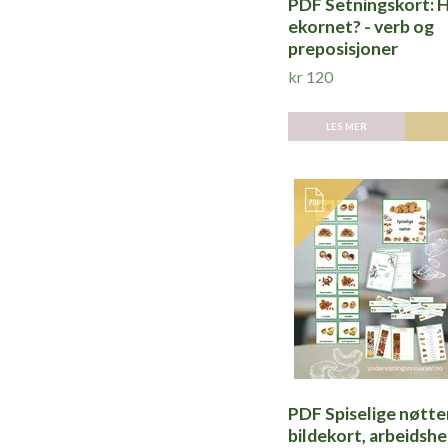
PDF Setningskort: H
ekornet? - verb og
preposisjoner
kr 120
LES MER
PDF Spiselige nøtter
bildekort, arbeidsh