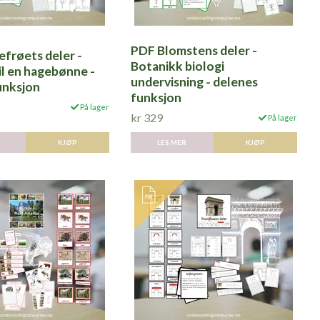
PDF Blomstens deler -
frøets deler -
Botanikk biologi
il en hagebønne -
undervisning - delenes
unksjon
funksjon
På lager
kr 329
På lager
KJØP
LES MER
KJØP