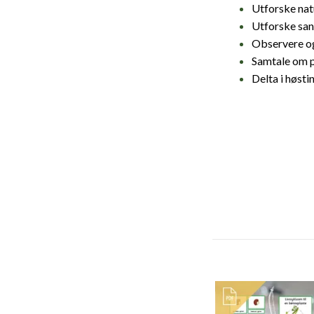
Utforske nat
Utforske san
Observere og
Samtale om p
Delta i høst