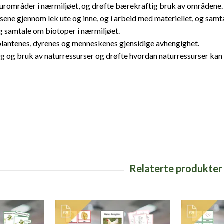
urområder i nærmiljøet, og drøfte bærekraftig bruk av områdene.
sene gjennom lek ute og inne, og i arbeid med materiellet, og samt
 samtale om biotoper i nærmiljøet.
lantenes, dyrenes og menneskenes gjensidige avhengighet.
ing og bruk av naturressurser og drøfte hvordan naturressurser ka