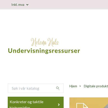
Inkl. mva
Hjem
Digitale produk
Konkreter og taktile
hjelpemidler