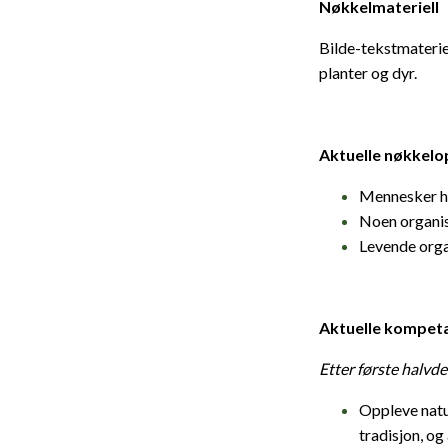
Nøkkelmateriell
Bilde-tekstmateriel
planter og dyr.
Aktuelle nøkkelo
Mennesker ha
Noen organism
Levende organ
Aktuelle kompeta
Etter første halvde
Oppleve natur
tradisjon, og