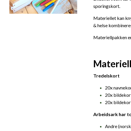
sporingskort.
Materiellet kan kn
& helse kombineres.
Materiellpakken er 
Materiel
Tredelskort
20x navneko
20x bildekor
20x bildekor
Arbeidsark har to
Andre (norsk