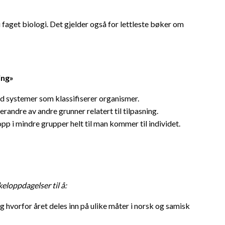
i faget biologi. Det gjelder også for lettleste bøker om
ing»
gd systemer som klassifiserer organismer.
randre av andre grunner relatert til tilpasning.
opp i mindre grupper helt til man kommer til individet.
eloppdagelser til å:
og hvorfor året deles inn på ulike måter i norsk og samisk