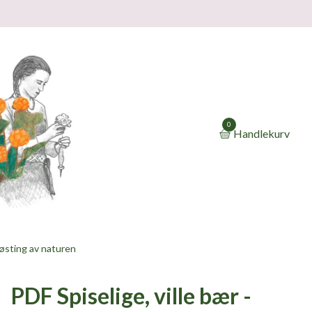
0
Handlekurv
høsting av naturen
PDF Spiselige, ville bær -