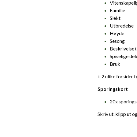
Vitenskapeli
Familie
Slekt
Utbredelse
Høyde
Sesong
Beskrivelse 
Spiselige del
Bruk
+ 2 ulike forsider f
Sporingskort
20x sporings
Skriv ut, klipp ut 