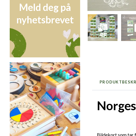
Meld deg på
nyhetsbrevet
PRODUKTBESKR
Norges 
Bildekort som tar 