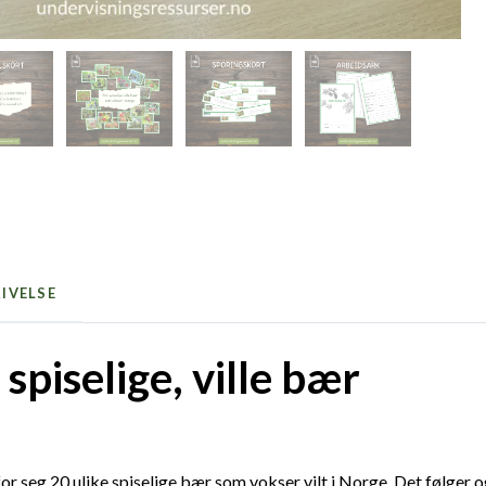
IVELSE
spiselige, ville bær
for seg 20 ulike spiselige bær som vokser vilt i Norge. Det følger