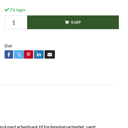
På lager
KJØP
Del
 også med arbeidsark til fordypningsarbeidet, samt