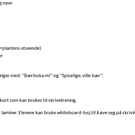
g navn
(=plantens utseende)
er
ølger med: ''Bærboka mi'' og ''Spiselige, ville bær''.
kort som kan brukes til skrivetrening.
og laminer. Elevene kan bruke whiteboard-tusj til å øve seg på skriv