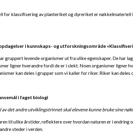
l for klassifisering av planteriket og dyreriket er nøkkelmateriell 
ppdagelser i kunnskaps- og utforskningsområde «Klassifiser
r gruppert levende organismer ut fra ulike egenskaper. De har la
er ligner hverandre fordi de er i slekt. Noen organismer ligner hve
ismer kan deles i grupper som vi kaller for riker. Riker kan deles 
nsemål i faget biologi
l av det andre utviklingstrinnet skal elevene kunne bruke sine nøkk
en til ulike årstider, reflektere over hvordan naturen er i endring 
 andre steder i verden.