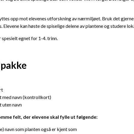
yttes opp mot elevenes utforskning av nærmiljøet. Bruk det gjerne 
 Elevene kan høste de spiselige delene av plantene og studere lokale
spesielt egnet for 1-4. trinn.
lpakke
rt
t med navn (kontrollkort)
t uten navn
mme felt, der elevene skal fylle ut følgende:
e) navn som planten også er kjent som