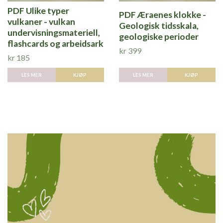
PDF Ulike typer
PDF Æraenes klokke -
vulkaner - vulkan
Geologisk tidsskala,
undervisningsmateriell,
geologiske perioder
flashcards og arbeidsark
kr 399
kr 185
LES MER
KJØP
LES MER
KJØP