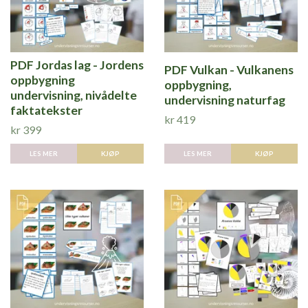
PDF Jordas lag - Jordens
PDF Vulkan - Vulkanens
oppbygning
oppbygning,
undervisning, nivådelte
undervisning naturfag
faktatekster
kr 419
kr 399
LES MER
KJØP
LES MER
KJØP