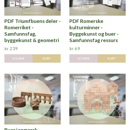
PDF Triumfbuens deler -
PDF Romerske
Romerriket -
kulturminner -
Samfunnsfag,
Byggekunst og buer -
byggekunst & geometri
Samfunnsfag ressurs
kr 239
kr 69
LES MER
KJØP
LES MER
KJØP
Buer i romersk