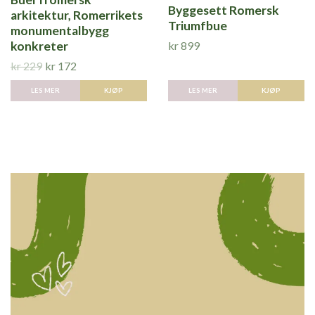
Byggesett Romersk
arkitektur, Romerrikets
Triumfbue
monumentalbygg
kr 899
konkreter
kr 229
kr 172
LES MER
LES MER