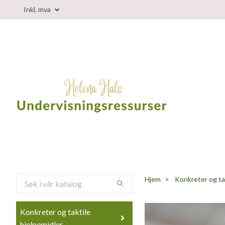
Inkl. mva
Hjem
Konkreter og tak
Konkreter og taktile
hjelpemidler