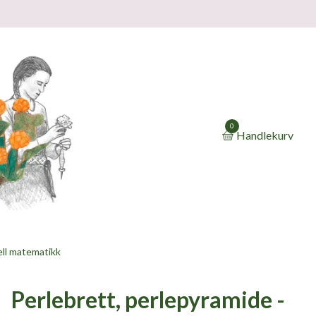
0
Handlekurv
ell matematikk
Perlebrett, perlepyramide -