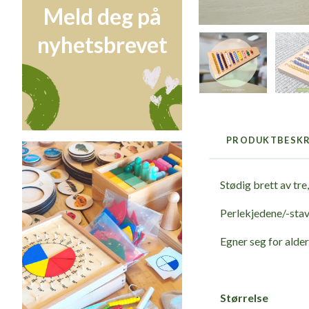
Meld deg på
nyhetsbrevet
PRODUKTBESKR
Stødig brett av tre
Perlekjedene/-stave
Egner seg for alder
Størrelse