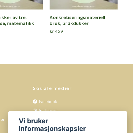
ikker av tre,
Konkretiseringsmateriell
lse, matematikk
brøk, brøkdukker
kr 439
Sosiale medier
Facebook
Instagram
Vi bruker
ter
informasjonskapsler