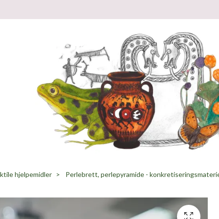
tile hjelpemidler
Perlebrett, perlepyramide - konkretiseringsmateri