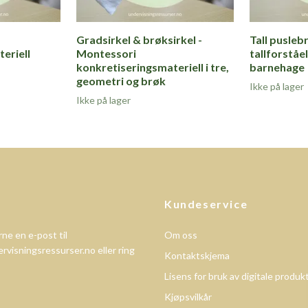
Gradsirkel & brøksirkel -
Tall puslebr
eriell
Montessori
tallforståe
konkretiseringsmateriell i tre,
barnehage
geometri og brøk
Ikke på lager
Ikke på lager
Kundeservice
ne en e-post til
Om oss
rvisningsressurser.no
eller ring
Kontaktskjema
Lisens for bruk av digitale produk
Kjøpsvilkår