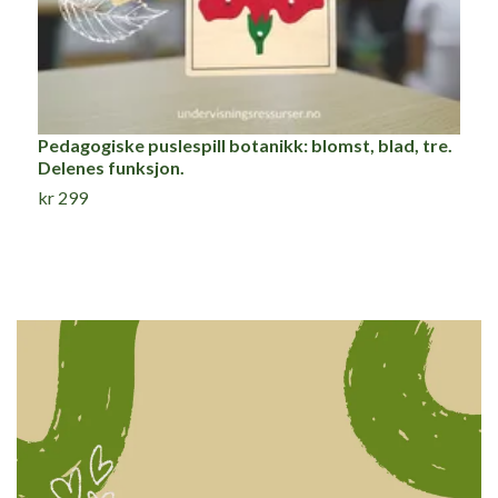
Pedagogiske puslespill botanikk: blomst, blad, tre.
P
Delenes funksjon.
k
kr 299