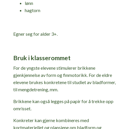
lønn
hagtorn
Egner seg for alder 3+.
Bruk i klasserommet
For de yngste elevene stimulerer brikkene
gjenkjennelse av form og finmotorikk. For de eldre
elevene brukes konkretene til studiet av bladformer,
til mengdetrening, mm.
Brikkene kan også legges på papir for å trekke opp
omrisset.
Konkreter kan gjerne kombineres med
kortmateriellet og plansjene om bladform og